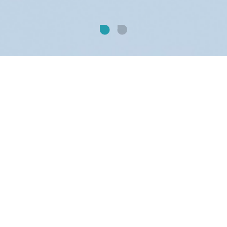
品牌介绍
BHF博恒是一家专注于研发、生产复合功能涤
纶短纤维的制造商，为满足消费者需求提供可
持续解决方案。
探索博恒